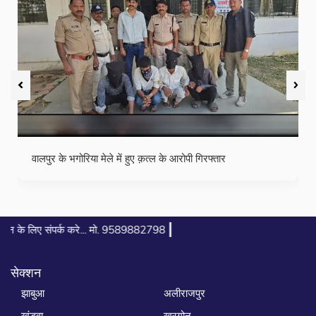
वालपुर के भगोरिया मेले में हुए क़त्ल के आरोपी गिरफ्तार
|
े... मो. 9589882798
सेक्शन
झाबुआ
अलीराजपुर
खंडवा
खरगोन