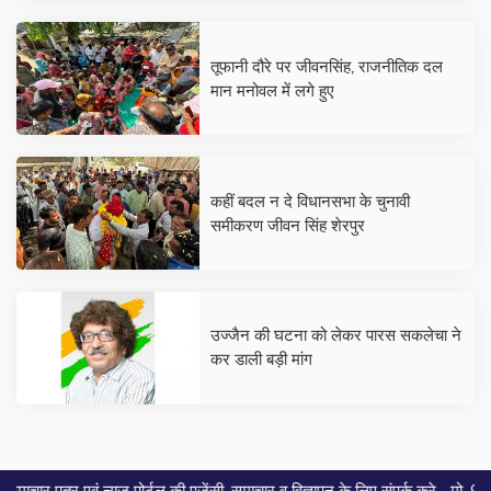
बेरोजगारी पर कोई बात नहीं कर रहा-
जीवनसिंह शेरपुर
तूफानी दौरे पर जीवनसिंह, राजनीतिक दल
मान मनोवल में लगे हुए
कहीं बदल न दे विधानसभा के चुनावी
समीकरण जीवन सिंह शेरपुर
उज्जैन की घटना को लेकर पारस सकलेचा ने
कर डाली बड़ी मांग
|
ूज़ पोर्टल की एजेंसी, समाचार व विज्ञापन के लिए संपर्क करे... मो. 9589882798