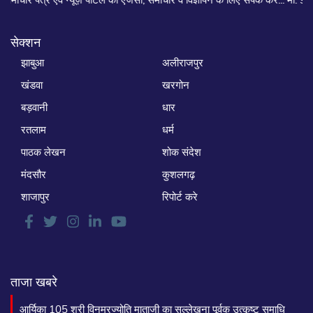
सेक्शन
झाबुआ
अलीराजपुर
खंडवा
खरगोन
बड़वानी
धार
रतलाम
धर्म
पाठक लेखन
शोक संदेश
मंदसौर
कुशलगढ़
शाजापुर
रिपोर्ट करे
ताजा खबरे
आर्यिका 105 श्री विनम्रज्योति माताजी का सल्लेखना पूर्वक उत्कृष्ट समाधि