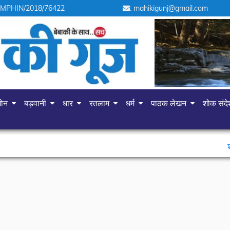
 MPHIN/2018/76422
: mahikigunj@gmail.com
गोन
बड़वानी
धार
रतलाम
धर्म
पाठक लेखन
शोक संद
शहर में चोरों का आतं