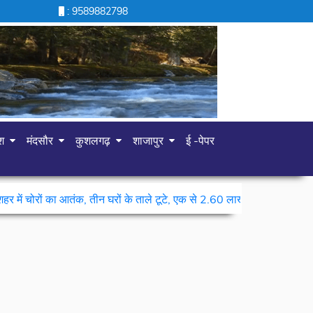
: 9589882798
ेश
मंदसौर
कुशलगढ़
शाजापुर
ई -पेपर
|
क, तीन घरों के ताले टूटे, एक से 2.60 लाख नकद और जेवरात चोरी
बैडमिंटन मे