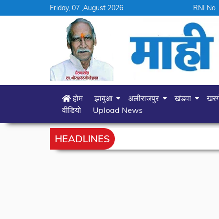
Friday, 07 ,August 2026
RNI No.
होम
झाबुआ
अलीराजपुर
खंडवा
खर
वीडियो
Upload News
HEADLINES