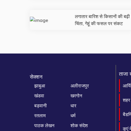
लगातार बारिश से किसानों की बढ़ी
चिंता, गेहूं की फसल पर संकट
ताजा 
सेक्शन
झाबुआ
अलीराजपुर
आर्य
खंडवा
खरगोन
शहर 
बड़वानी
धार
बैडम
रतलाम
धर्म
पाठक लेखन
शोक संदेश
कुएं 