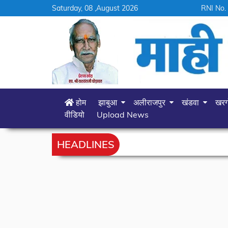
Saturday, 08 ,August 2026
RNI No.
होम
झाबुआ
अलीराजपुर
खंडवा
खर
वीडियो
Upload News
HEADLINES