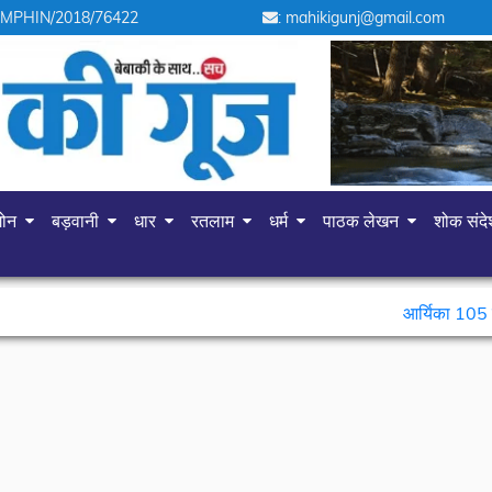
 MPHIN/2018/76422
: mahikigunj@gmail.com
गोन
बड़वानी
धार
रतलाम
धर्म
पाठक लेखन
शोक संद
आर्यिका 105 श्री विनम्