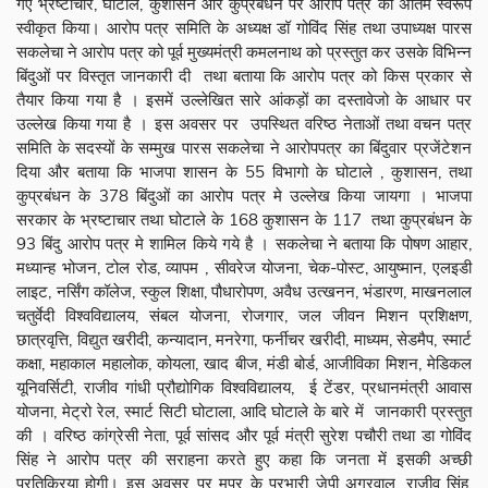
गए भ्रष्टाचार, घोटाले, कुशासन और कुप्रबंधन पर आरोप पत्र को अंतिम स्वरूप
स्वीकृत किया। आरोप पत्र समिति के अध्यक्ष डॉ गोविंद सिंह तथा उपाध्यक्ष पारस
सकलेचा ने आरोप पत्र को पूर्व मुख्यमंत्री कमलनाथ को प्रस्तुत कर उसके विभिन्न
बिंदुओं पर विस्तृत जानकारी दी तथा बताया कि आरोप पत्र को किस प्रकार से
तैयार किया गया है । इसमें उल्लेखित सारे आंकड़ों का दस्तावेजो के आधार पर
उल्लेख किया गया है । इस अवसर पर उपस्थित वरिष्ठ नेताओं तथा वचन पत्र
समिति के सदस्यों के सम्मुख पारस सकलेचा ने आरोपपत्र का बिंदुवार प्रजेंटेशन
दिया और बताया कि भाजपा शासन के 55 विभागो के घोटाले , कुशासन, तथा
कुप्रबंधन के 378 बिंदुओं का आरोप पत्र मे उल्लेख किया जायगा । भाजपा
सरकार के भ्रष्टाचार तथा घोटाले के 168 कुशासन के 117 तथा कुप्रबंधन के
93 बिंदु आरोप पत्र मे शामिल किये गये है । सकलेचा ने बताया कि पोषण आहार,
मध्यान्ह भोजन, टोल रोड, व्यापम , सीवरेज योजना, चेक-पोस्ट, आयुष्मान, एलइडी
लाइट, नर्सिंग कॉलेज, स्कुल शिक्षा, पौधारोपण, अवैध उत्खनन, भंडारण, माखनलाल
चतुर्वेदी विश्वविद्यालय, संबल योजना, रोजगार, जल जीवन मिशन प्रशिक्षण,
छात्रवृत्ति, विद्युत खरीदी, कन्यादान, मनरेगा, फर्नीचर खरीदी, माध्यम, सेडमैप, स्मार्ट
कक्षा, महाकाल महालोक, कोयला, खाद बीज, मंडी बोर्ड, आजीविका मिशन, मेडिकल
यूनिवर्सिटी, राजीव गांधी प्रौद्योगिक विश्वविद्यालय, ई टेंडर, प्रधानमंत्री आवास
योजना, मेट्रो रेल, स्मार्ट सिटी घोटाला, आदि घोटाले के बारे में जानकारी प्रस्तुत
की । वरिष्ठ कांग्रेसी नेता, पूर्व सांसद और पूर्व मंत्री सुरेश पचौरी तथा डा गोविंद
सिंह ने आरोप पत्र की सराहना करते हुए कहा कि जनता में इसकी अच्छी
प्रतिक्रिया होगी। इस अवसर पर मप्र के प्रभारी जेपी अग्रवाल, राजीव सिंह,