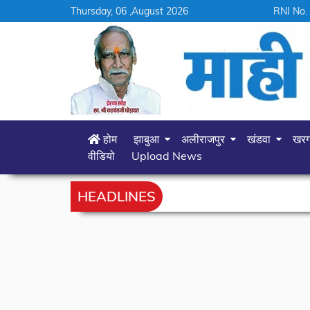
Thursday, 06 ,August 2026
RNI No.
होम
झाबुआ
अलीराजपुर
खंडवा
खर
वीडियो
Upload News
HEADLINES