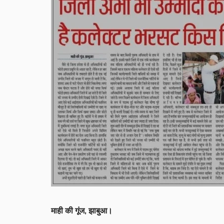
माही की गूंज, झाबुआ।