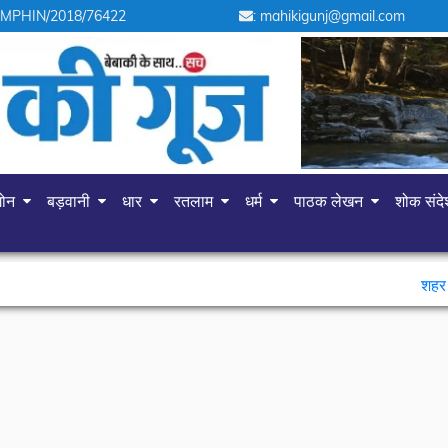
 MPHIN/2018/76422
: mahikigunj@gmail.com
गोन
बड़वानी
धार
रतलाम
धर्म
पाठक लेखन
शोक संद
शहर में चोरों का आ