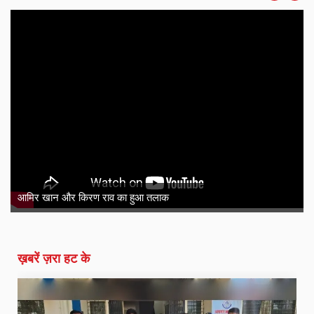
ग्राम पंचायत की 
िरण राव का हुआ तलाक
शिकायत
ख़बरें ज़रा हट के