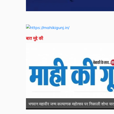
बात मुद्दे की
भगवान महावीर जन्म कल्याणक महोत्सव पर निकाली शोभा यात
जारोहण
रतलाम में सांसद-विधायक के काफिले को घेरा