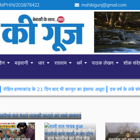
 MPHIN/2018/76422
: mahikigunj@gmail.com
गोन
बड़वानी
धार
रतलाम
धर्म
पाठक लेखन
शोक संद
|
ाकांड के 21 दिन बाद भी कानून का इंसाफ अधूरा
दस वर्ष के लंबे संघर्ष के बा
ंवरिया सेठ पैदल पालकी यात्रा का भव्य समापन
रातों रात गायब हुआ चालीस
बाय चालीस का टीन शेड
ी से लौट रहे युवक
इंद्रदेव को खुश क