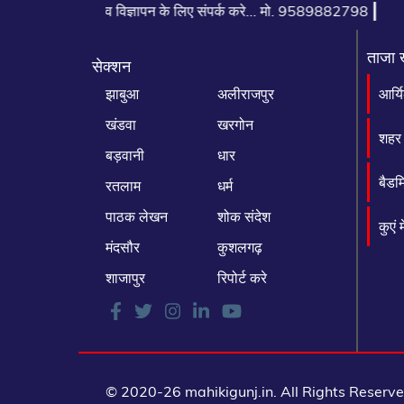
|
सी, समाचार व विज्ञापन के लिए संपर्क करे... मो. 9589882798
ताजा 
सेक्शन
झाबुआ
अलीराजपुर
आर्य
खंडवा
खरगोन
शहर 
बड़वानी
धार
बैडम
रतलाम
धर्म
पाठक लेखन
शोक संदेश
कुएं 
मंदसौर
कुशलगढ़
शाजापुर
रिपोर्ट करे
© 2020-26 mahikigunj.in. All Rights Reserv