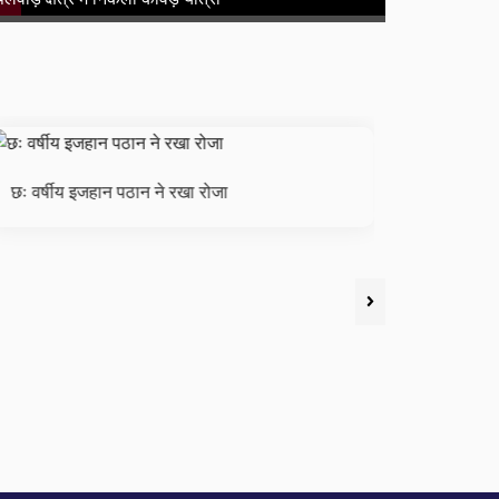
छः वर्षीय इजहान पठान ने रखा रोजा
हज यात्रि
हैतु शि