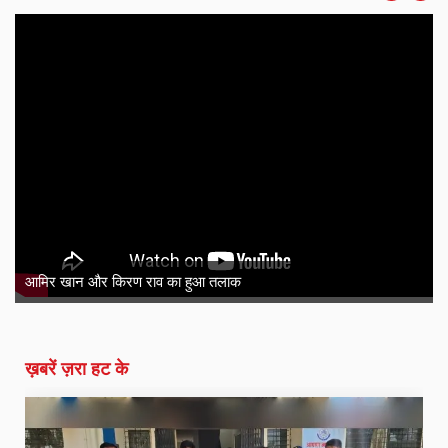
ग्राम पंचायत की सड़क ही हो गई चोरी ! उपसरपंच के साथ ग्रा
शिकायत
ख़बरें ज़रा हट के