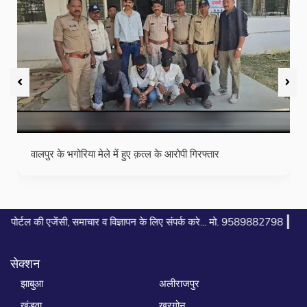
छः वर्षीय इजहान पठान ने रखा रोजा
|
 व विज्ञापन के लिए संपर्क करे... मो. 9589882798
सेक्शन
झाबुआ
अलीराजपुर
खंडवा
खरगोन