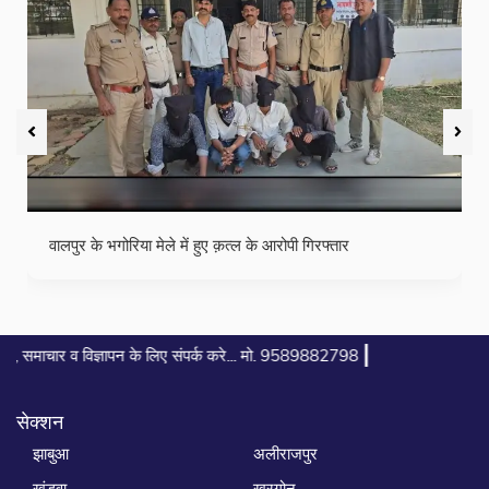
 के आरोपी गिरफ्तार
छः वर्षीय इजहान पठान ने रखा रोजा
|
 के लिए संपर्क करे... मो. 9589882798
सेक्शन
झाबुआ
अलीराजपुर
खंडवा
खरगोन