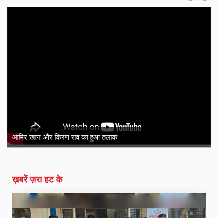
ग्राम पंचायत की सड़क ही हो गई चोरी ! उपस
शिकायत
ख़बरें ज़रा हट के