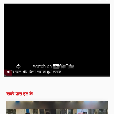
ग्राम पंचायत की सड़क
ण राव का हुआ तलाक
शिकायत
ख़बरें ज़रा हट के