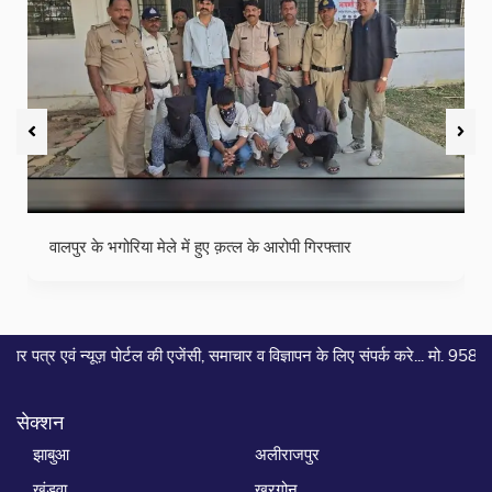
या मेले में हुए क़त्ल के आरोपी गिरफ्तार
छः वर्षीय इजहान पठ
|
ी एजेंसी, समाचार व विज्ञापन के लिए संपर्क करे... मो. 9589882798
सेक्शन
झाबुआ
अलीराजपुर
खंडवा
खरगोन