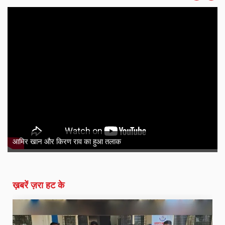
ग्राम पंचायत की सड़क ही हो गई चोरी ! उपसरपंच के साथ ग्रामीणों ने की
शिकायत
ख़बरें ज़रा हट के