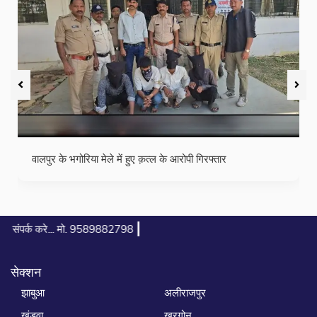
छः वर्षीय इजहान पठान ने रखा रोजा
|
9589882798
सेक्शन
झाबुआ
अलीराजपुर
खंडवा
खरगोन