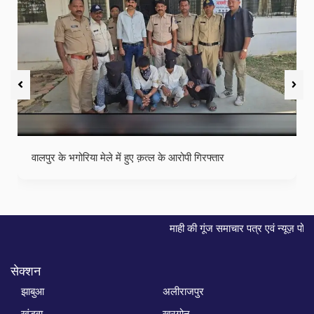
वालपुर के भगोरिया मेले में हुए क़त्ल के आरोपी गिरफ्तार
माही की गूंज समाचार पत्र एवं न्यूज़ पोर्टल की एजेंसी, समाचार व विज
सेक्शन
झाबुआ
अलीराजपुर
खंडवा
खरगोन