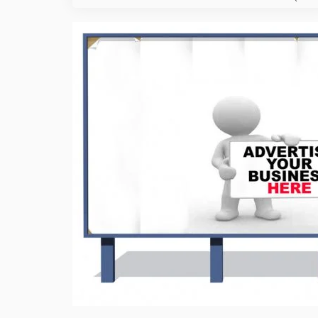
कवायद