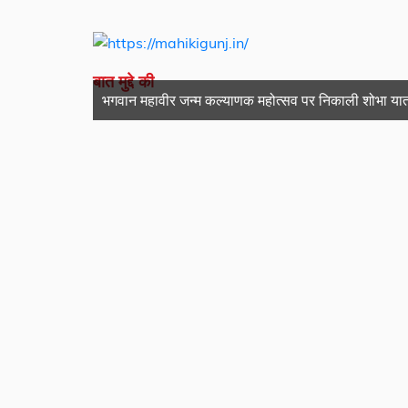
बात मुद्दे की
भगवान महावीर जन्म कल्याणक महोत्सव पर निकाली शोभा यात
जारोहण
रतलाम में सांसद-विधायक के काफिले को घेरा