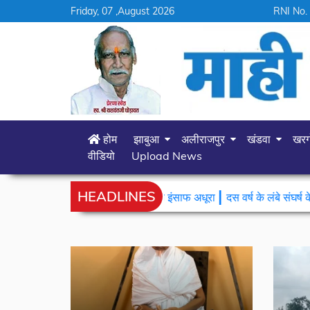
Friday, 07 ,August 2026
RNI No.
होम
झाबुआ
अलीराजपुर
खंडवा
खर
वीडियो
Upload News
|
HEADLINES
िन बाद भी कानून का इंसाफ अधूरा
दस वर्ष के लंबे संघर्ष के बाद मिली सफलता,