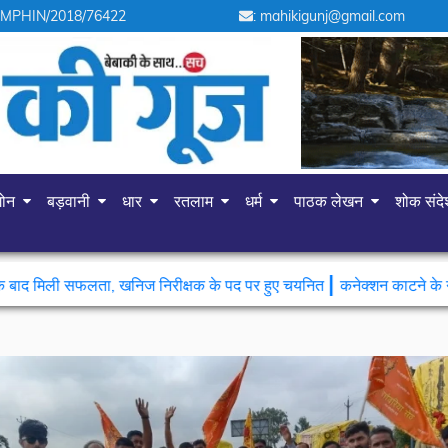
 MPHIN/2018/76422
: mahikigunj@gmail.com
गोन
बड़वानी
धार
रतलाम
धर्म
पाठक लेखन
शोक संद
|
 खनिज निरीक्षक के पद पर हुए चयनित
कनेक्शन काटने के नाम पर रिश्वत की मांग,