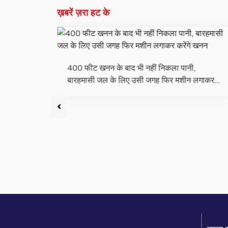
ख़बरें ज़रा हट के
सैयदना साहब के आगमन पर सकल व्यापारी संघ के द्वारा
लगाकर
ने बंद का किया आहृवान