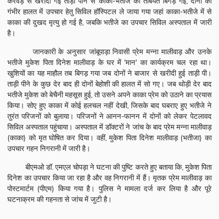
करवड़ से खरीदी गई ताड़ी पीने से काका-भतीजे की तबियत बिगड़ गई, दोनों को
गंभीर हालत में उपचार हेतु सिविल हॉस्पिटल ले जाया गया जहां काका-भतीजे में से
काका की दुखद मृत्यु हो गई है, जबकि भतीजे का उपचार सिविल अस्पताल में जारी
है।
जानकारी के अनुसार जांबूपाड़ा निवासी प्रेम मन्ना मालीवाड़ और उनके
भतीजे मुकेश पिता दिनेश मालीवाड़ के घर में 'मान' का कार्यक्रम चल रहा था।
खुशियों का यह माहौल तब बिगड़ गया जब दोनों ने बाजार से खरीदी हुई ताड़ी पी।
ताड़ी पीने के कुछ देर बाद ही दोनों बेहोशी की हालत में सो गए। जब थोड़ी देर बाद
भतीजे मुकेश को बेचैनी महसूस हुई, तो उसने अपने काका प्रेम को उठाने का प्रयास
किया। सोए हुए काका में कोई हलचल नहीं देखी, जिसके बाद घबराए हुए भतीजे ने
तुरंत परिजनों को बुलाया। परिजनों ने आनन-फानन में दोनों को लेकर पेटलावद
सिविल अस्पताल पहुंचाया। अस्पताल में डॉक्टरों ने जांच के बाद प्रेम मन्ना मालीवाड़
(काका) को मृत घोषित कर दिया। वहीं, मुकेश पिता दिनेश मालीवाड़ (भतीजा) का
उपचार गहन निगरानी में जारी है।
बीएमओ डॉ. एमएल चोपड़ा ने घटना की पुष्टि करते हुए बताया कि, मुकेश पिता
दिनेश का उपचार किया जा रहा है और वह निगरानी में हैं। मृतक प्रेम मालीवाड़ का
पोस्टमार्टम (पीएम) किया गया है। पुलिस ने मामला दर्ज कर लिया है और पूरे
घटनाक्रम की गहनता से जांच में जुटी है।