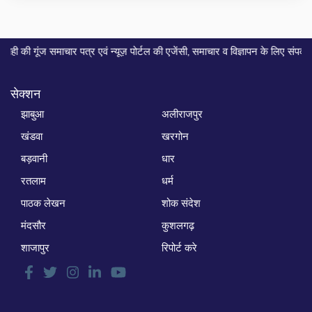
ाचार पत्र एवं न्यूज़ पोर्टल की एजेंसी, समाचार व विज्ञापन के लिए संपर्क करे... मो. 9
सेक्शन
झाबुआ
अलीराजपुर
खंडवा
खरगोन
बड़वानी
धार
रतलाम
धर्म
पाठक लेखन
शोक संदेश
मंदसौर
कुशलगढ़
शाजापुर
रिपोर्ट करे